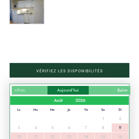
Nos logements
VÉRIFIEZ LES DISPONIBILITÉS
Contact
F.A.Q
<Préc
Aujourd'hui
Suiv>
Lu
Ma
Me
Je
Ve
Sa
Di
1
2
3
4
5
6
7
8
9
10
11
12
13
14
15
16